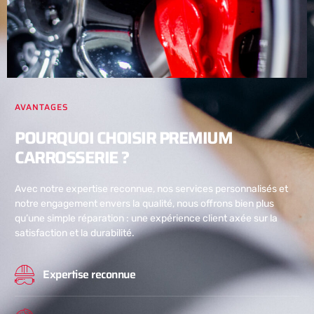
AVANTAGES
POURQUOI CHOISIR PREMIUM
CARROSSERIE ?
Avec notre expertise reconnue, nos services personnalisés et
notre engagement envers la qualité, nous offrons bien plus
qu’une simple réparation : une expérience client axée sur la
satisfaction et la durabilité.
Expertise reconnue